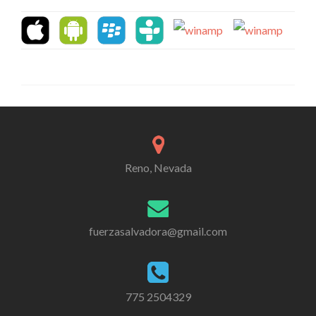
Reno, Nevada
fuerzasalvadora@gmail.com
775 2504329